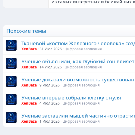
из самых интересных и ближайших к
Похожие темы
Тканевой «костюм Железного человека» соз
XenBaza
31 Июл 2026
Цифровая эволюция
Ученые объяснили, как глубокий сон влияе
XenBaza
14 Июл 2026
Цифровая эволюция
Ученые доказали возможность существован
XenBaza
9 Июл 2026
Цифровая эволюция
Ученые впервые собрали клетку с нуля
XenBaza
4 Июл 2026
Цифровая эволюция
Ученые заставили мышей частично отрасти
XenBaza
1 Июл 2026
Цифровая эволюция