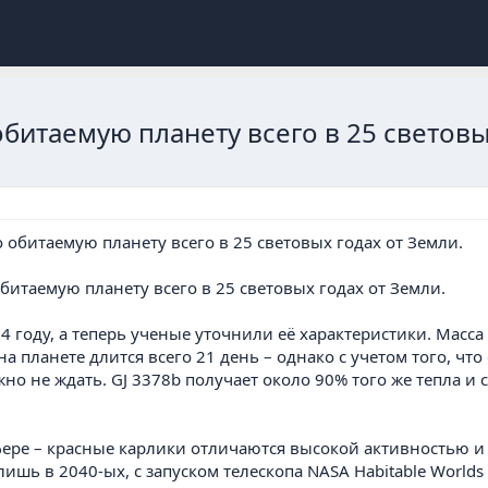
итаемую планету всего в 25 световы
итаемую планету всего в 25 световых годах от Земли.
 году, а теперь ученые уточнили её характеристики. Масса э
на планете длится всего 21 день – однако с учетом того, чт
о не ждать. GJ 3378b получает около 90% того же тепла и с
фере – красные карлики отличаются высокой активностью 
 лишь в 2040-ых, с запуском телескопа NASA Habitable World