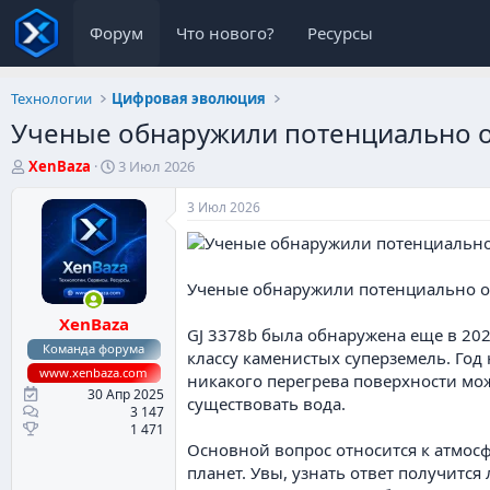
Форум
Что нового?
Ресурсы
Технологии
Цифровая эволюция
Ученые обнаружили потенциально об
А
Д
XenBaza
3 Июл 2026
в
а
т
т
3 Июл 2026
о
а
р
н
т
а
е
ч
Ученые обнаружили потенциально об
м
а
XenBaza
ы
л
GJ 3378b была обнаружена еще в 2024
а
Команда форума
классу каменистых суперземель. Год 
www.xenbaza.com
никакого перегрева поверхности можн
30 Апр 2025
существовать вода.
3 147
1 471
Основной вопрос относится к атмос
планет. Увы, узнать ответ получится