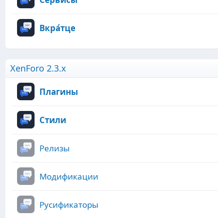
Вкра́тце
XenForo 2.3.x
Плагины
Стили
Релизы
Модификации
Русификаторы