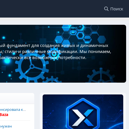
Поиск
жный фундамент для создания живых и динамичных
ны, стили и различные модификации. Мы понимаем,
практически все возможные потребности.
Компания Sega анонсировала коллекцию наручных часов
Baza
 нужен