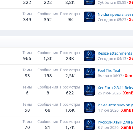
222
222
8,8К
Суббота в 05:55
X
Темы
Сообщения
Просмотры
349
352
9К
Сегодня в 05:23
X
Темы
Сообщения
Просмотры
Resize attachments 
966
1,3К
23К
Сегодня в 04:13
X
Темы
Сообщения
Просмотры
Feel The Teal
83
158
2,5К
Вчера в 06:37
Xen
Темы
Сообщения
Просмотры
XenForo 2.3.11 Rele
6
8
622
26 Июн 2026
XenB
Темы
Сообщения
Просмотры
58
68
1,6К
4 Июл 2026
XenB
Темы
Сообщения
Просмотры
70
81
1,7К
3 Июл 2026
XenB