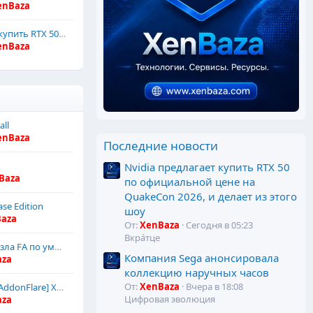
enBaza
Nvidia предлагает купить RTX 50 по официальной цене на QuakeCon 2026, и делает из этого шоу
enBaza
all
enBaza
Последние новости
Nvidia предлагает купить RTX 50
Baza
по официальной цене на
QuakeCon 2026, и делает из этого
ase Edition
шоу
aza
От:
XenBaza
Сегодня в 05:23
Вкра́тце
Измените значок узла FA по умолчанию
Компания Sega анонсировала
aza
коллекцию наручных часов
От:
XenBaza
Вчера в 18:08
Русский язык для [AddonFlare] XF2 Awards System
Цифровая эволюция
aza