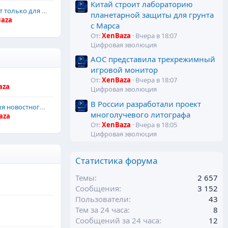
Китай строит лабораторию
Отобразить виджет только для определенной группы пользователей
планетарной защиты для грунта
aza
с Марса
От:
XenBaza
Вчера в 18:07
Цифровая эволюция
AOC представила трехрежимный
игровой монитор
От:
XenBaza
Вчера в 18:07
aza
Цифровая эволюция
В России разработали проект
Hopgo - шаблон для новостного сайта
многолучевого литографа
aza
От:
XenBaza
Вчера в 18:05
Цифровая эволюция
Статистика форума
Темы
2 657
Сообщения
3 152
Пользователи
43
Тем за 24 часа
8
Сообщений за 24 часа
12