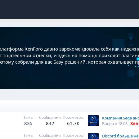
 платформа XenForo давно зарекомендовала себя как наде
т тщательной отделки, и здесь на помощь приходят плаги
этому собрали для вас Базу решений, которая охватывает 
Темы
Сообщения
Просмотры
835
842
61,7К
Вчера в 18:08
Xen
Темы
Сообщения
Просмотры
Discord больше не