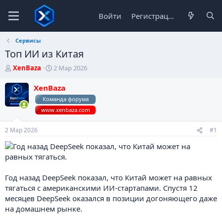
Войти
Регистрация
Сервисы
Топ ИИ из Китая
А
Д
XenBaza
2 Мар 2026
в
а
т
т
XenBaza
о
а
Команда форума
р
н
www.xenbaza.com
т
а
е
ч
м
а
2 Мар 2026
#1
ы
л
а
Год назад DeepSeek показал, что Китай может на равных
тягаться с американскими ИИ-стартапами. Спустя 12
месяцев DeepSeek оказался в позиции догоняющего даже
на домашнем рынке.