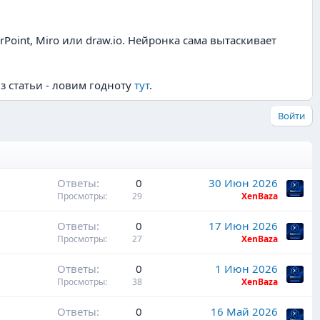
oint, Miro или draw.io. Нейронка сама вытаскивает
из статьи - ловим годноту
тут
.
Войти
Ответы
0
30 Июн 2026
Просмотры
29
XenBaza
Ответы
0
17 Июн 2026
Просмотры
27
XenBaza
Ответы
0
1 Июн 2026
Просмотры
38
XenBaza
Ответы
0
16 Май 2026