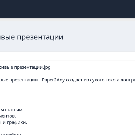
ивые презентации
ые презентации - Paper2Any создаёт из сухого текста лонг
м статьям.
ментов.
 и графики.
на работу.