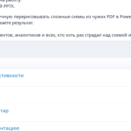
й PPTX.
чную перерисовывать сложные схемы из чужих PDF в PowerP
аете результат.
дентов, аналитиков и всех, кто хоть раз страдал над схемой 
ктивности
тар
ентацию