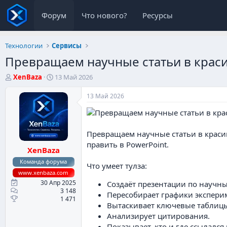
Форум
Что нового?
Ресурсы
Технологии
Сервисы
Превращаем научные статьи в крас
А
Д
XenBaza
13 Май 2026
в
а
т
т
13 Май 2026
о
а
р
н
т
а
е
ч
Превращаем научные статьи в красив
м
а
править в PowerPoint.
XenBaza
ы
л
а
Команда форума
Что умеет тулза:
www.xenbaza.com
30 Апр 2025
Создаёт презентации по научны
3 148
Пересобирает графики экспери
1 471
Вытаскивает ключевые таблицы
Анализирует цитирования.
Показывает, кто и где ссылался 