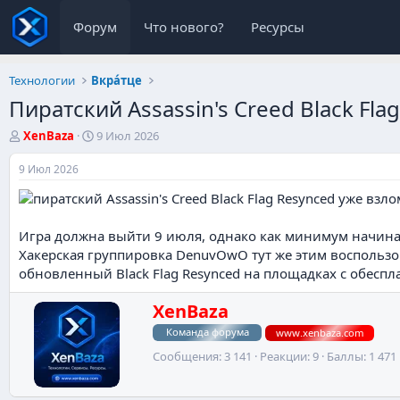
Форум
Что нового?
Ресурсы
Технологии
Вкра́тце
Пиратский Assassin's Creed Black Fl
А
Д
XenBaza
9 Июл 2026
в
а
т
т
9 Июл 2026
о
а
р
н
т
а
е
ч
Игра должна выйти 9 июля, однако как минимум начиная 
м
а
Хакерская группировка DenuvOwO тут же этим воспользов
ы
л
обновленный Black Flag Resynced на площадках с обесп
а
Н
XenBaza
а
Команда форума
www.xenbaza.com
п
и
Сообщения
3 141
Реакции
9
Баллы
1 471
с
а