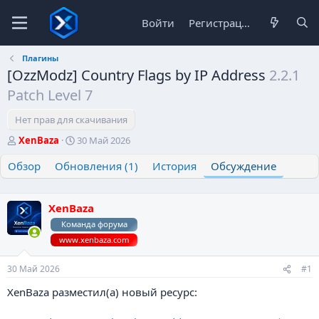
Войти
Регистрация
Плагины
[OzzModz] Country Flags by IP Address
2.2.1
Patch Level 7
Нет прав для скачивания
А
Д
XenBaza
30 Май 2026
в
а
Обзор
т
Обновления (1)
т
История
Обсуждение
о
а
р
н
т
а
XenBaza
е
ч
Команда форума
м
а
www.xenbaza.com
ы
л
а
30 Май 2026
#1
XenBaza разместил(а) новый ресурс: