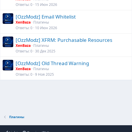
Ответы
0
15 Июн 2026
[OzzModz] Email Whitelist
XenBaza
Плагины
Ответы
0
10 Июн 2026
[OzzModz] XFRM: Purchasable Resources
XenBaza
Плагины
Ответы
0
30 Дек 2025
[OzzModz] Old Thread Warning
XenBaza
Плагины
Ответы
0
9 Ноя 2025
Плагины