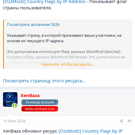
[OzzModz] Country Flags by IP Address
- Показывает флаг
страны пользователя.
Посмотреть вложение 5026
Указывает страну, в которой проживают ваши участники, на
основе их текущего IP-адреса.
Это дополнение использует базу данных MaxMind GeoLite2-
Country и базу данных MaxMind DB Reader. Это дополнение не
требует установки mod_geoip на ваш сервер.
Нажмите, чтобы раскрыть...
Характеристики:
Посмотреть страницу этого ресурса...
Работает с IP-адресами IPV4 и IPV6
Выберите группы пользователей, которые могут
отображать флаги
XenBaza
Выберите место, где отображаются флаги.
Команда форума
Автоматическое обновление баз данных...
www.xenbaza.com
10 Июн 2026
#2
XenBaza обновил ресурс
[OzzModz] Country Flags by IP