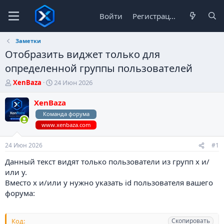
Войти
Регистрация
Заметки
Отобразить виджет только для
определенной группы пользователей
А
Д
XenBaza
24 Июн 2026
в
а
т
т
XenBaza
о
а
Команда форума
р
н
www.xenbaza.com
т
а
е
ч
м
а
24 Июн 2026
#1
ы
л
Данный текст видят только пользователи из групп x и/
а
или y.
Вместо x и/или y нужно указать id пользователя вашего
форума:
Код:
Скопировать