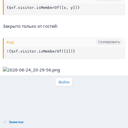
{$xf.visitor.isMemberOf([x, y])}
Закрыто только от гостей:
Код:
Скопировать
!{$xf.visitor.isMemberOf([1])}
Войти
Заметки