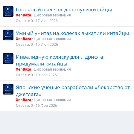
Гоночный пылесос дропнули китайцы
XenBaza
Цифровая эволюция
Ответы
0
17 Июл 2026
Умный унитаз на колёсах выкатили китайцы
XenBaza
Цифровая эволюция
Ответы
0
15 Июн 2026
Инвалидную коляску для... дрифта
придумали китайцы
XenBaza
Цифровая эволюция
Ответы
0
10 Ноя 2025
Японские учёные разработали «Лекарство от
джетлага»
XenBaza
Цифровая эволюция
Ответы
0
16 Фев 2026