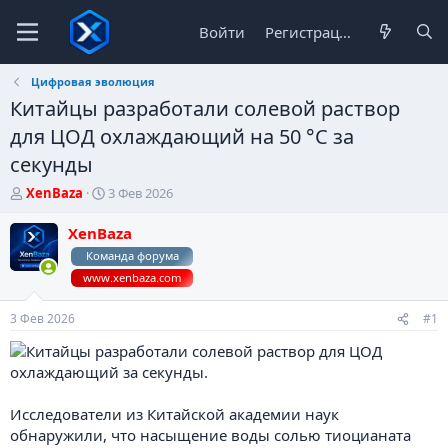
Войти
Регистрация
Цифровая эволюция
Китайцы разработали солевой раствор
для ЦОД охлаждающий на 50 °C за
секунды
А
Д
XenBaza
3 Фев 2026
в
а
т
т
XenBaza
о
а
Команда форума
р
н
www.xenbaza.com
т
а
е
ч
м
а
3 Фев 2026
#1
ы
л
а
Исследователи из Китайской академии наук
обнаружили, что насыщение воды солью тиоцианата