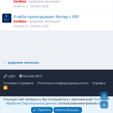
XenBaza
Цифровая эволюция
Ответы
0
30 Июл 2026
Учеба проигрывает битву с ИИ
XenBaza
Цифровая эволюция
Ответы
0
29 Июл 2026
Цифровая эволюция
Light
Russian (RU)
Условия и правила
Политика конфиденциальности
Справка
R
S
S
Свер
Посещая сайт xenbaza.ru, Вы соглашаетесь с приложенной
Политикой
©
XenBaza
, 2025-
2026
обработки Персональных данных
с использованием файлов cookie.
Сниз
Принять
Узнать больше…