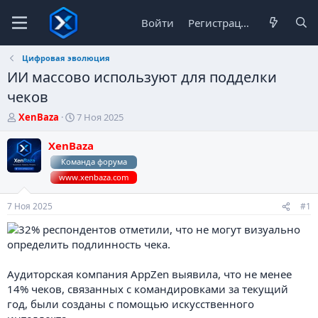
Войти
Регистрация
Цифровая эволюция
ИИ массово используют для подделки
чеков
А
Д
XenBaza
7 Ноя 2025
в
а
т
т
XenBaza
о
а
Команда форума
р
н
www.xenbaza.com
т
а
е
ч
м
а
7 Ноя 2025
#1
ы
л
а
Аудиторская компания AppZen выявила, что не менее
14% чеков, связанных с командировками за текущий
год, были созданы с помощью искусственного