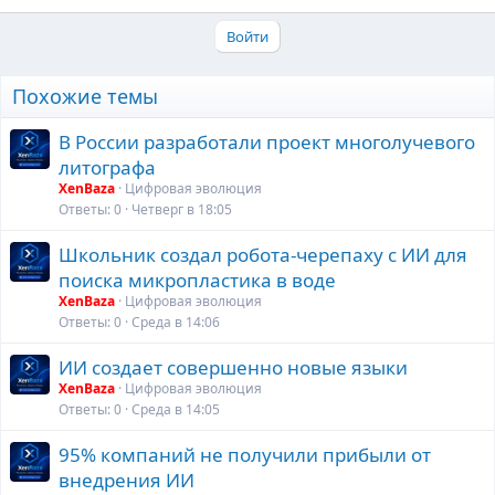
Войти
Похожие темы
В России разработали проект многолучевого
литографа
XenBaza
Цифровая эволюция
Ответы
0
Четверг в 18:05
Школьник создал робота-черепаху с ИИ для
поиска микропластика в воде
XenBaza
Цифровая эволюция
Ответы
0
Среда в 14:06
ИИ создает совершенно новые языки
XenBaza
Цифровая эволюция
Ответы
0
Среда в 14:05
95% компаний не получили прибыли от
внедрения ИИ