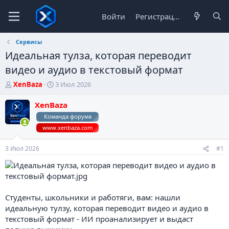
Войти
Регистрация
Сервисы
Идеальная тулза, которая переводит
видео и аудио в текстовый формат
А
Д
XenBaza
3 Июл 2026
в
а
т
т
XenBaza
о
а
Команда форума
р
н
www.xenbaza.com
т
а
е
ч
м
а
3 Июл 2026
#1
ы
л
а
Студенты, школьники и работяги, вам: нашли
идеальную тулзу, которая переводит видео и аудио в
текстовый формат - ИИ проанализирует и выдаст