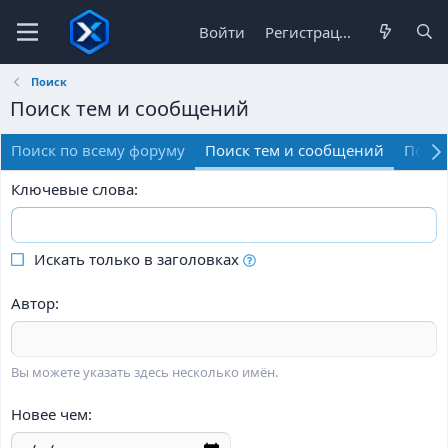
Войти
Регистрация
Поиск
Поиск тем и сообщений
Поиск по всему форуму
Поиск тем и сообщений
Поиск
Ключевые слова
Искать только в заголовках
Автор
Вы можете указать здесь несколько имён.
Новее чем