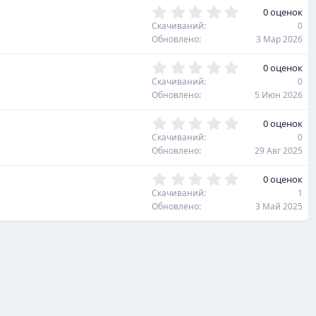
з
0
0 оценок
в
,
Скачиваний
0
ё
0
Обновлено
3 Мар 2026
з
0
д
з
0
0 оценок
в
,
Скачиваний
0
ё
0
Обновлено
5 Июн 2026
з
0
д
з
0
0 оценок
в
,
Скачиваний
0
ё
0
Обновлено
29 Авг 2025
з
0
д
з
0
0 оценок
в
,
Скачиваний
1
ё
0
Обновлено
3 Май 2025
з
0
д
з
в
ё
з
д