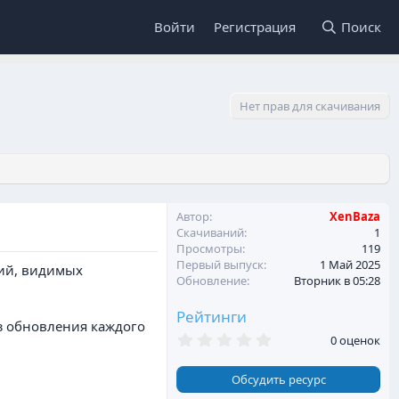
Войти
Регистрация
Поиск
Нет прав для скачивания
Автор
XenBaza
Скачиваний
1
Просмотры
119
Первый выпуск
1 Май 2025
ний, видимых
Обновление
Вторник в 05:28
Рейтинги
з обновления каждого
0
0 оценок
,
0
0
Обсудить ресурс
з