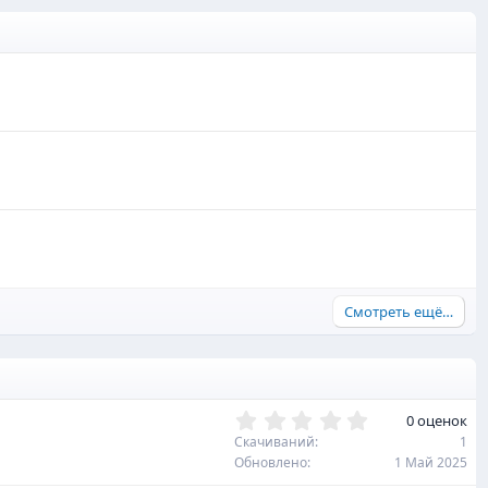
Смотреть ещё…
0
0 оценок
,
Скачиваний
1
0
Обновлено
1 Май 2025
0