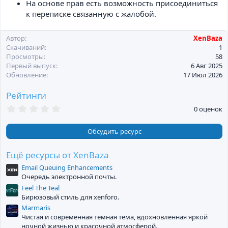
На основе прав есть возможность присоединиться
к переписке связанную с жалобой.
Автор
XenBaza
Скачиваний
1
Просмотры
58
Первый выпуск
6 Авг 2025
Обновление
17 Июл 2026
Рейтинги
0
0 оценок
,
0
0
Обсудить ресурс
з
в
ё
Ещё ресурсы от XenBaza
з
Email Queuing Enhancements
д
Очередь электронной почты.
Feel The Teal
Бирюзовый стиль для xenforo.
Marmaris
Чистая и современная темная тема, вдохновленная яркой
ночной жизнью и красочной атмосферой.