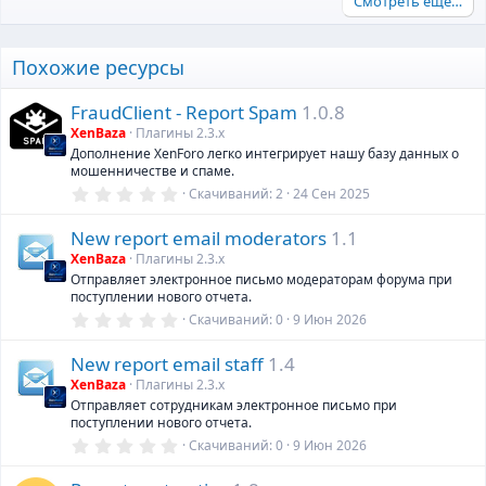
Смотреть ещё…
Похожие ресурсы
FraudClient - Report Spam
1.0.8
XenBaza
Плагины 2.3.х
Дополнение XenForo легко интегрирует нашу базу данных о
мошенничестве и спаме.
0
Скачиваний
2
24 Сен 2025
,
0
New report email moderators
1.1
0
з
XenBaza
Плагины 2.3.х
в
Отправляет электронное письмо модераторам форума при
ё
поступлении нового отчета.
з
д
0
Скачиваний
0
9 Июн 2026
,
0
New report email staff
1.4
0
з
XenBaza
Плагины 2.3.х
в
Отправляет сотрудникам электронное письмо при
ё
поступлении нового отчета.
з
д
0
Скачиваний
0
9 Июн 2026
,
0