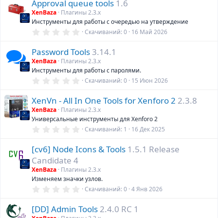
Approval queue tools
1.6
XenBaza
Плагины 2.3.х
Инструменты для работы с очередью на утверждение
0
Скачиваний
0
16 Май 2026
,
0
Password Tools
3.14.1
0
з
XenBaza
Плагины 2.3.х
в
Инструменты для работы с паролями.
ё
з
0
Скачиваний
0
15 Июн 2026
д
,
0
XenVn - All In One Tools for Xenforo 2
2.3.8
0
з
XenBaza
Плагины 2.3.х
в
Универсальные инструменты для Xenforo 2
ё
з
0
Скачиваний
1
16 Дек 2025
д
,
0
[cv6] Node Icons & Tools
1.5.1 Release
0
з
Candidate 4
в
ё
XenBaza
Плагины 2.3.х
з
Изменяем значки узлов.
д
0
Скачиваний
0
4 Янв 2026
,
0
[DD] Admin Tools
2.4.0 RC 1
0
з