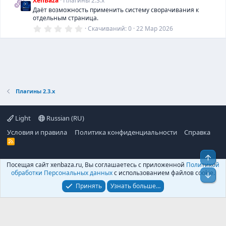
XenBaza
Плагины 2.3.х
в
Даёт возможность применить систему сворачивания к
ё
отдельным страница.
з
д
0
Скачиваний
0
22 Мар 2026
,
0
0
з
в
ё
з
д
Плагины 2.3.х
Light
Russian (RU)
Условия и правила
Политика конфиденциальности
Справка
R
S
S
Свер
Посещая сайт xenbaza.ru, Вы соглашаетесь с приложенной
Политикой
©
XenBaza
, 2025-
2026
обработки Персональных данных
с использованием файлов cookie.
Сниз
Принять
Узнать больше…