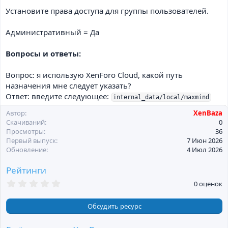
Установите права доступа для группы пользователей.
Административный = Да
Вопросы и ответы:
Вопрос: я использую XenForo Cloud, какой путь
назначения мне следует указать?
Ответ: введите следующее:
internal_data/local/maxmind
Автор
XenBaza
Скачиваний
0
Просмотры
36
Первый выпуск
7 Июн 2026
Обновление
4 Июл 2026
Рейтинги
0
0 оценок
,
0
0
Обсудить ресурс
з
в