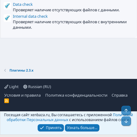
Data check
Проверяет наличие отсутствующих файлов с данными.
Internal data check
Проверяет наличие отсутствующих файлов с внутренними
данными.
Плагины 2.3.х
Light
Russian (RU)
Условия и правила
Политика конфиденциальности
Справка
R
S
S
Свер
Посещая сайт xenbaza.ru, Вы соглашаетесь с приложенной
Политикой
©
XenBaza
, 2025-
2026
обработки Персональных данных
с использованием файлов cookie.
Сниз
Принять
Узнать больше…