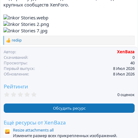
крупных сообществ XenForo.
rediip
Р
е
Автор
XenBaza
а
к
Скачиваний
0
ц
Просмотры
40
и
Первый выпуск
8 Июл 2026
и
Обновление
8 Июл 2026
:
Рейтинги
0
0 оценок
,
0
0
Обсудить ресурс
з
в
ё
Ещё ресурсы от XenBaza
з
Resize attachments all
д
Измените размер всех прикрепленных изображений.