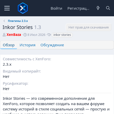
Войти
Регистрация
Плагины 2.3.х
Inkor Stories
1.3
Нет прав для скачивания
А
Д
Т
XenBaza
8 Июл 2026
inkor stories
в
а
е
т
т
г
Обзор
История
Обсуждение
о
а
и
р
с
о
Совместимость с XenForo
з
2.3.х
д
Видимый копирайт
а
н
Нет
и
Русификатор
я
Нет
Inkor Stories — это современное дополнение для
XenForo, которое позволяет создать на вашем форуме
систему историй в стиле социальных сетей — простую и