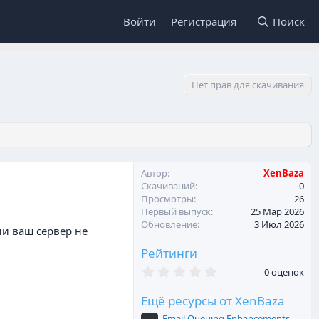
Войти
Регистрация
Поиск
Нет прав для скачивания
Автор
XenBaza
Скачиваний
0
Просмотры
26
Первый выпуск
25 Мар 2026
Обновление
3 Июл 2026
ли ваш сервер не
Рейтинги
0
0 оценок
,
0
Ещё ресурсы от XenBaza
0
з
Email Queuing Enhancements