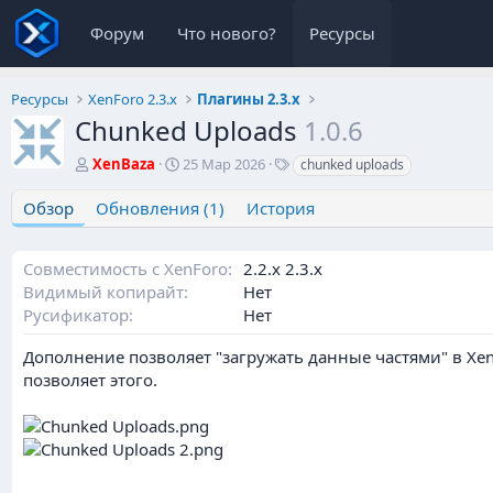
Форум
Что нового?
Ресурсы
Ресурсы
XenForo 2.3.x
Плагины 2.3.х
Chunked Uploads
1.0.6
А
Д
Т
XenBaza
25 Мар 2026
chunked uploads
в
а
е
т
т
г
Обзор
Обновления (1)
История
о
а
и
р
с
о
Совместимость с XenForo
2.2.х 2.3.х
з
Видимый копирайт
Нет
д
Русификатор
Нет
а
н
Дополнение позволяет "загружать данные частями" в Xen
и
позволяет этого.
я