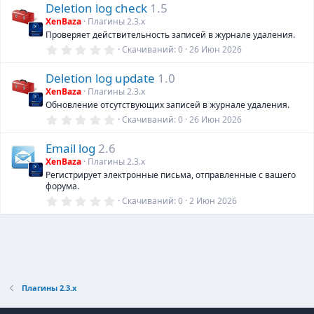
Deletion log check
1.5
0
з
XenBaza
Плагины 2.3.х
в
Проверяет действительность записей в журнале удаления.
ё
з
0
Скачиваний
0
26 Июн 2026
д
,
0
Deletion log update
1.0
0
з
XenBaza
Плагины 2.3.х
в
Обновление отсутствующих записей в журнале удаления.
ё
з
0
Скачиваний
0
26 Июн 2026
д
,
0
Email log
2.6
0
з
XenBaza
Плагины 2.3.х
в
Регистрирует электронные письма, отправленные с вашего
ё
форума.
з
д
0
Скачиваний
0
2 Июн 2026
,
0
0
з
в
ё
з
д
Плагины 2.3.х