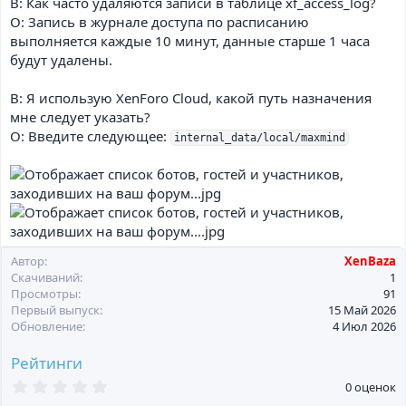
В: Как часто удаляются записи в таблице xf_access_log?
О: Запись в журнале доступа по расписанию
выполняется каждые 10 минут, данные старше 1 часа
будут удалены.
В: Я использую XenForo Cloud, какой путь назначения
мне следует указать?
О: Введите следующее:
internal_data/local/maxmind
Автор
XenBaza
Скачиваний
1
Просмотры
91
Первый выпуск
15 Май 2026
Обновление
4 Июл 2026
Рейтинги
0
0 оценок
,