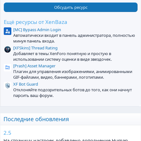
0
0
Обсудить ресурс
з
в
ё
Ещё ресурсы от XenBaza
з
[MC] Bypass Admin Login
д
Автоматически входит в панель администратора, полностью
минуя панель входа.
[XFSkins] Thread Rating
Добавляет в темы XenForo понятную и простую в
использовании систему оценки в виде звездочек.
[Prash] Asset Manager
Плагин для управления изображениями, анимированными
GIF-файлами, видео, баннерами, логотипами.
XF Bot Guard
Отклоняйте подозрительных ботов до того, как они начнут
парсить ваш форум.
Последние обновления
2.5
На страницу настроек добавлено дополнение Human