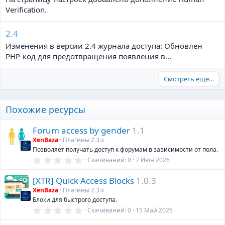
Verification.
2.4
Изменения в версии 2.4 журнала доступа: Обновлен
PHP-код для предотвращения появления в...
Смотреть ещё…
Похожие ресурсы
Forum access by gender
1.1
XenBaza
Плагины 2.3.х
Позволяет получать доступ к форумам в зависимости от пола.
0
Скачиваний
0
7 Июн 2026
,
0
[XTR] Quick Access Blocks
1.0.3
0
з
XenBaza
Плагины 2.3.х
в
Блоки для быстрого доступа.
ё
з
0
Скачиваний
0
15 Май 2026
д
,
0