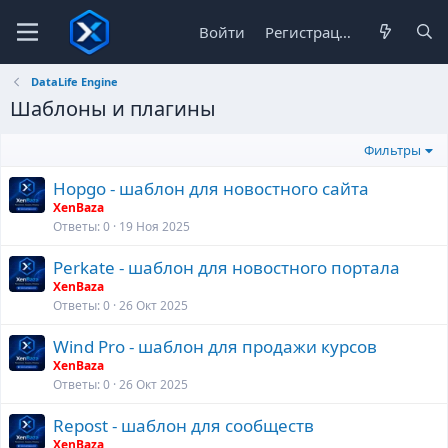
Войти
Регистрация
DataLife Engine
Шаблоны и плагины
Фильтры
Hopgo - шаблон для новостного сайта
XenBaza
Ответы
0
19 Ноя 2025
Perkate - шаблон для новостного портала
XenBaza
Ответы
0
26 Окт 2025
Wind Pro - шаблон для продажи курсов
XenBaza
Ответы
0
26 Окт 2025
Repost - шаблон для сообществ
XenBaza